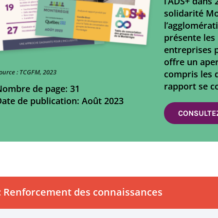
l’ADS+ dans 2
solidarité M
l’agglomérati
présente les
entreprises 
offre un aper
ource : TCGFM, 2023
compris les d
rapport se c
Nombre de page: 31
ate de publication: Août 2023
CONSULTEZ
 : Renforcement des connaissances