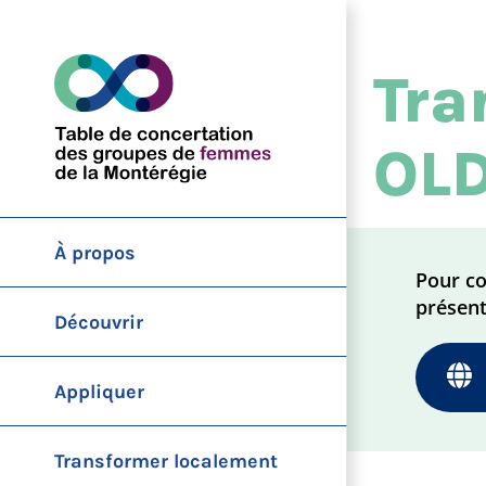
Skip
to
content
Tra
OL
À propos
Pour co
présent
Découvrir
Appliquer
Transformer localement