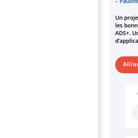
– Paulin
Un proje
les bonn
ADS+. Un
d’applic
Allia