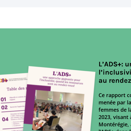
L’ADS+: 
l’inclusi
au rendez
Ce rapport co
menée par la
femmes de l
2023, visant
Montérégie, a