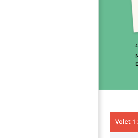
S
D
Volet 1