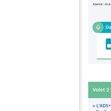
Source :
m.a.
Volet 2
« L’ADS+