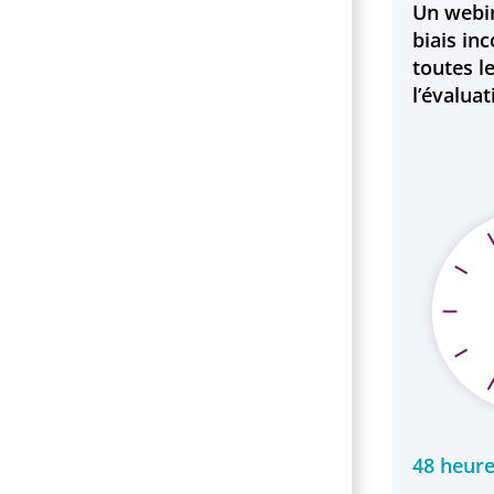
Un webin
biais in
toutes l
l’évalua
48 heure