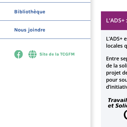
Bibliothèque
L’ADS+ 
Nous joindre
L’ADS+ e
locales 
Facebook
Site
Entre se
Web
de la so
projet d
pour sou
d’initiat